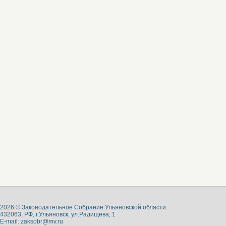
2026 © Законодательное Собрание Ульяновской области.
432063, РФ, г.Ульяновск, ул.Радищева, 1
E-mail:
zaksobr@mv.ru