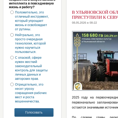
интеллекта в повседневную
жизнь и работу?
В УЛЬЯНОВСКОЙ ОБ
Положительно, это
отличный инструмент,
ПРИСТУПИЛИ К СЕВ
который упрощает
08.05.2026 в 08:22
жизнь и освобождает
от рутины.
Нейтрально, это
просто очередная
технология, которой
нужно научиться
пользоваться.
С опаской, сфере
нужен жесткий
законодательный
контроль для защиты
личных данных и
авторских прав.
Отрицательно, это
несет угрозу
сокращения рабочих
мест и роста
2025 году на первоочеред
мошенничества.
первоначально запланирова
остаются значимыми источник
По словам главы регио