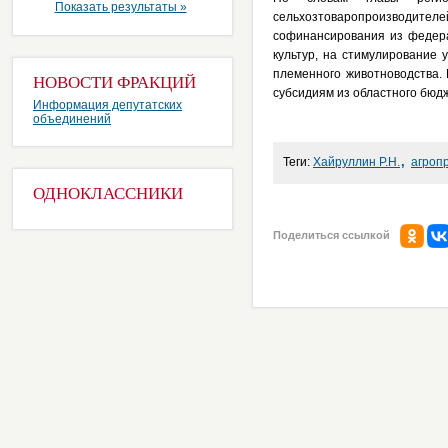
Показать результаты »
сельхозтоваропроизводите
софинансирования из федера
культур, на стимулирование 
племенного животноводства. 
НОВОСТИ ФРАКЦИЙ
субсидиям из областного бюдж
Информация депутатских
объединений
,
Теги:
Хайруллин Р.Н.
агроп
ОДНОКЛАССНИКИ
Поделиться ссылкой