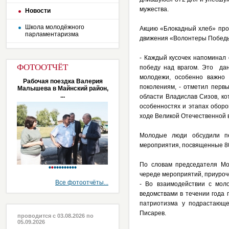
мужества.
Новости
Школа молодёжного
Акцию «Блокадный хлеб» пров
парламентаризма
движения «Волонтеры Победы
- Каждый кусочек напоминал 
ФОТООТЧЁТ
победу над врагом. Это дан
молодежи, особенно важно 
Рабочая поездка Валерия
поколениям, - отметил перв
Малышева в Майнский район,
...
области Владислав Сизов, ко
особенностях и этапах оборо
ходе Великой Отечественной 
Молодые люди обсудили пе
мероприятия, посвященные 8
По словам председателя Мо
череде мероприятий, приуроч
Все фотоотчёты...
- Во взаимодействии с мол
ведомствами в течении года
патриотизма у подрастающе
Писарев.
проводится с 03.08.2026 по
05.09.2026