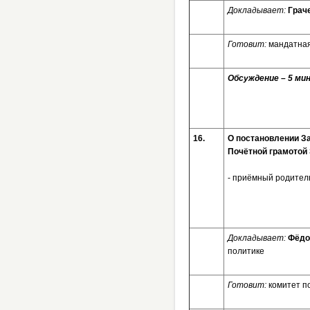
Докладывает:
Грач
Готовит:
мандатная
Обсуждение – 5 мин
16.
О постановлени
Почётной грамотой
- приёмный родитель 
Докладывает:
Фёдо
политике
Готовит:
комитет п