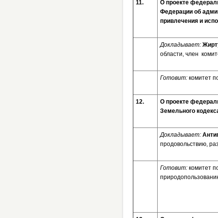
11.
О проекте федераль
Федерации об адми
привлечения и исп
Докладывает:
Жирт
области, член комит
Готовит:
комитет п
12.
О проекте федерал
Земельного кодекс
Докладывает:
Анти
продовольствию, ра
Готовит:
комитет п
природопользовани