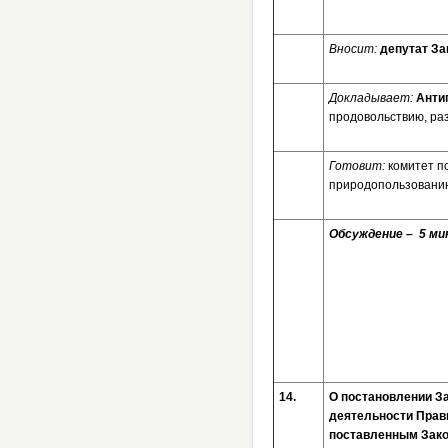
Вносит:
депутат За
Докладывает:
Анти
продовольствию, ра
Готовит:
комитет п
природопользовани
Обсуждение – 5 мин
14.
О постановлении За
деятельности Прави
поставленным Зак