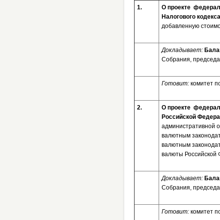
1.
О проекте федераль
Налогового кодекс
добавленную стоимо
Докладывает:
Бала
Собрания, председа
Готовит:
комитет п
2.
О проекте федераль
Российской Федера
административной о
валютным законодат
валютным законодат
валюты Российской 
Докладывает:
Бала
Собрания, председа
Готовит:
комитет п