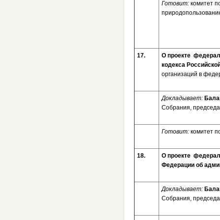
Готовит:
комитет п
природопользовани
17.
О проекте федераль
кодекса Российско
организаций в феде
Докладывает:
Бала
Собрания, председа
Готовит:
комитет п
18.
О проекте федерал
Федерации об адм
Докладывает:
Бала
Собрания, председа