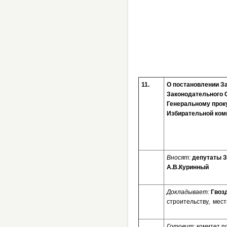
11.
О постановлении З
Законодательного С
Генеральному прок
Избирательной ком
Вносят:
депутаты З
А.В.Куринный
Докладывает:
Гвоз
строительству, мес
Готовит:
комитет п