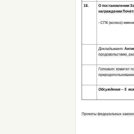
18.
О постановлени
награждении Почёт
- СПК (колхоз) имен
Докладывает:
Анти
продовольствию, ра
Готовит:
комитет п
природопользовани
Обсуждение – 5 мин
Проекты федеральных законо