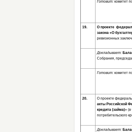
Готовит:
комитет п
19.
О проекте федераль
закона «О бухгалт
ревизионных заключ
Докладывает:
Бала
Собрания, председа
Готовит:
комитет п
20.
О проекте федераль
акты Российской Фе
кредита (займа)
»
(в
потребительского кр
Докладывает:
Бала