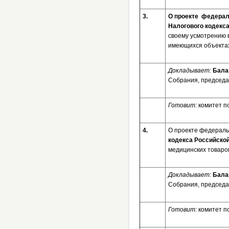
3.
О проекте федераль
Налогового кодекс
своему усмотрению 
имеющихся объектах
Докладывает:
Бала
Собрания, председа
Готовит:
комитет п
4.
О проекте федерал
кодекса Российско
медицинских товаро
Докладывает:
Бала
Собрания, председа
Готовит:
комитет п