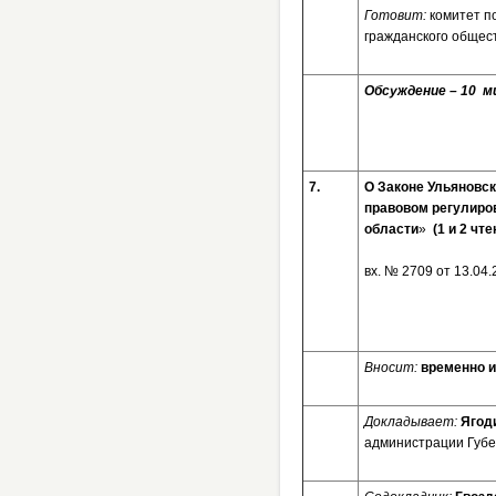
Готовит:
комитет п
гражданского общес
Обсуждение – 10 ми
7.
О Законе Ульяновск
правовом регулиро
области
»
(1 и 2 чте
вх. № 2709 от 13.04
Вносит:
временно и
Докладывает:
Ягод
администрации Губе