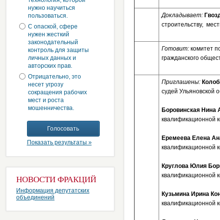
технология, которой
нужно научиться
Докладывает:
Гвоз
пользоваться.
строительству, мес
С опаской, сфере
нужен жесткий
законодательный
Готовит:
комитет п
контроль для защиты
личных данных и
гражданского общес
авторских прав.
Отрицательно, это
Приглашены:
Колоб
несет угрозу
судей Ульяновской о
сокращения рабочих
мест и роста
мошенничества.
Боровинская Нина 
квалификационной к
Еремеева Елена Ан
Показать результаты »
квалификационной к
Круглова Юлия Бор
квалификационной к
НОВОСТИ ФРАКЦИЙ
Информация депутатских
Кузьмина Ирина Ко
объединений
квалификационной к