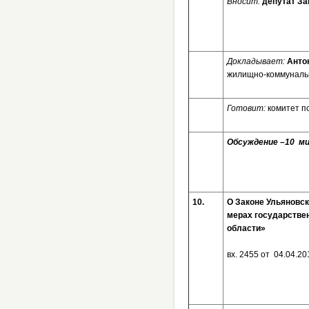
Вносит:
депутат За
Докладывает:
Анто
жилищно-коммунальн
Готовит:
комитет п
Обсуждение –10 мин
10.
О Законе Ульяновск
мерах государстве
области»
вх. 2455 от 04.04