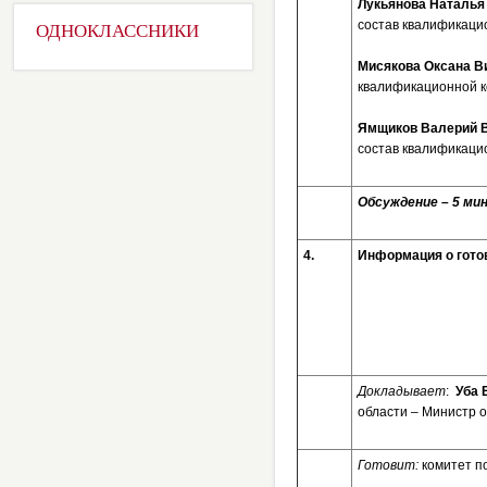
Лукьянова Наталья
состав квалификацио
ОДНОКЛАССНИКИ
Мисякова Оксана В
квалификационной к
Ямщиков Валерий 
состав квалификаци
Обсуждение – 5 мин
4.
Информация о готов
Докладывает
:
Уба 
области – Министр о
Готовит:
комитет п