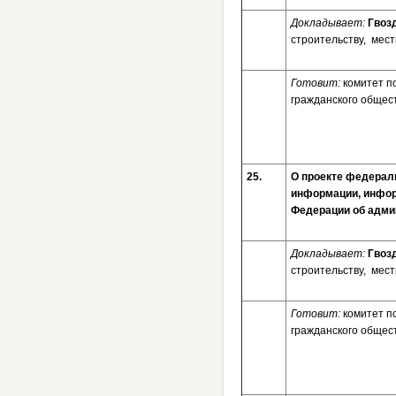
Докладывает:
Гвоз
строительству, мес
Готовит:
комитет п
гражданского общес
25.
О проекте федерал
информации, инфор
Федерации об 
Докладывает:
Гвоз
строительству, мес
Готовит:
комитет п
гражданского общес