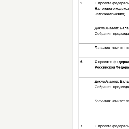
5.
О проекте федерал
Налогового кодекс
налогообложения)
Докладывает:
Бала
Собрания, председа
Готовит:
комитет п
6.
О проекте федерал
Российской Фед
Докладывает:
Бала
Собрания, председа
Готовит:
комитет п
7.
О проекте федераль