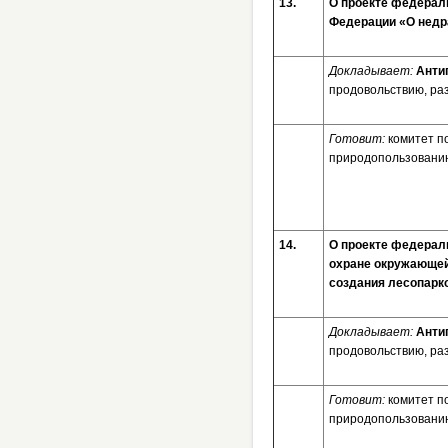
13.
О проекте федераль
Федерации «О недр
Докладывает:
Анти
продовольствию, ра
Готовит:
комитет п
природопользовани
14.
О проекте федерал
охране окружающей
создания лесо
Докладывает:
Анти
продовольствию, ра
Готовит:
комитет п
природопользовани