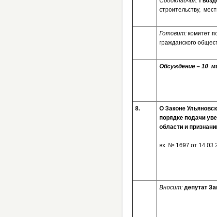
Содокладчик:
Гвозд
строительству, мес
Готовит:
комитет п
гражданского общес
Обсуждение – 10 ми
8.
О Законе Ульяновск
порядке подачи ув
области и признан
вх. № 169
Вносит:
депутат За