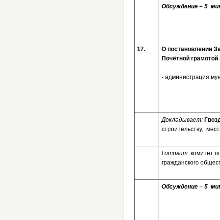
Обсуждение – 5 мин
17.
О постановлени
Почётной грамотой
- администрация мун
Докладывает:
Гвоз
строительству, мес
Готовит:
комитет п
гражданского общес
Обсуждение – 5 мин