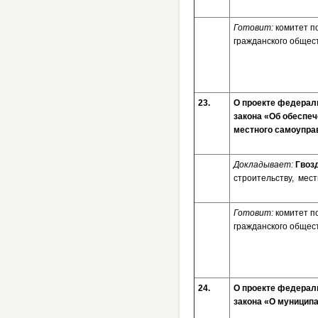
Готовит:
комитет п
гражданского общес
23.
О проекте федераль
закона «Об обеспеч
местного самоупр
Докладывает:
Гвоз
строительству, мес
Готовит:
комитет п
гражданского общес
24.
О проекте федераль
закона «О муницип