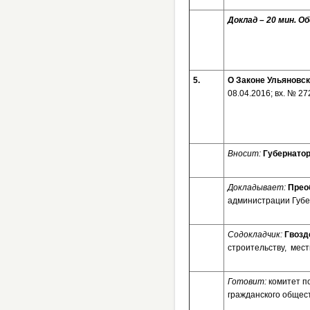
Доклад – 20 мин. О
5.
О Законе Ульяновс
08.04.2016; вх. № 
Вносит:
Губернатор
Докладывает:
Прео
администрации Губе
Содокладчик:
Гвозд
строительству, мес
Готовит:
комитет п
гражданского общес