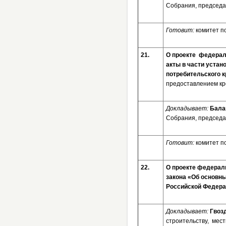
Собрания, председа
Готовит:
комитет п
21.
О проекте федерал
акты в части устан
потребительского к
предоставлением кр
Докладывает:
Бала
Собрания, председа
Готовит:
комитет п
22.
О проекте федераль
закона «Об основны
Российской Федер
Докладывает:
Гвоз
строительству, мес