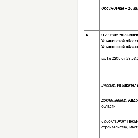
Обсуждение – 10 ми
6.
О Законе Ульяновс
Ульяновской област
Ульяновской облас
вх. № 2205 от 28.03
Вносит:
Избиратель
Докладывает:
Андр
области
Содокладчик:
Гвозд
строительству, мес