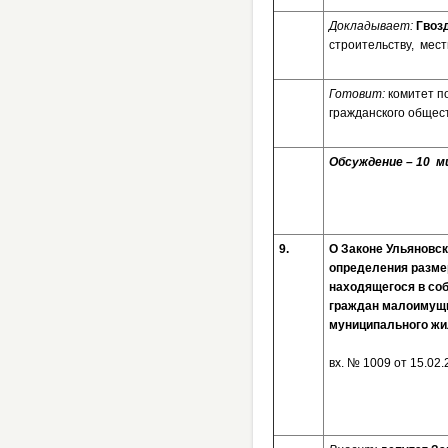
Докладывает:
Гвоз
строительству, мес
Готовит:
комитет п
гражданского общес
Обсуждение – 10 ми
9.
О Законе Ульяновск
определения размер
находящегося в со
граждан малоимущи
муниципального жи
вх. № 100