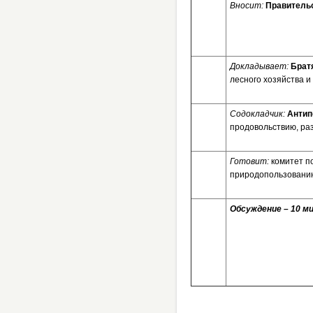
Вносит:
Правительс
Докладывает:
Братя
лесного хозяйства и
Содокладчик:
Антип
продовольствию, ра
Готовит:
комитет по
природопользовани
Обсуждение – 10 ми