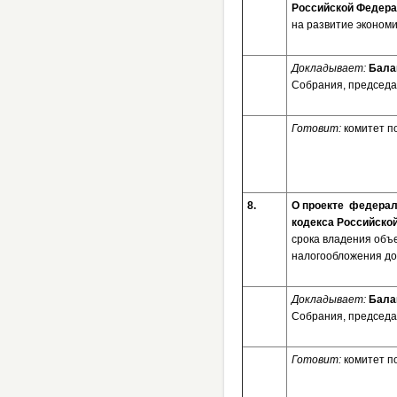
Российской Федер
на развитие эконом
Докладывает:
Бала
Собрания, председа
Готовит:
комитет п
8.
О проекте федерал
кодекса Российско
срока владения объ
налогообложения до
Докладывает:
Бала
Собрания, председа
Готовит:
комитет п