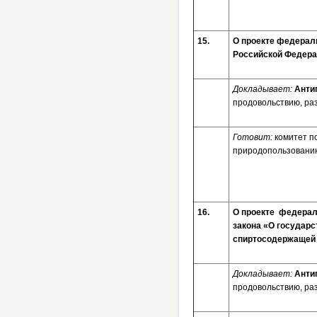
15.
О проекте федераль
Российской Федер
Докладывает:
Анти
продовольствию, ра
Готовит:
комитет п
природопользовани
16.
О проекте федерал
закона «О государс
спиртосодержащей 
Докладывает:
Анти
продовольствию, ра