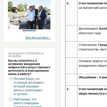
2.
О постановлении З
на трёхлетний срок 
Докладывает:
Болб
областного суда
Все фотоотчёты...
Содокладчик:
Гвозд
строительству, мес
проводится с 03.08.2026 по
05.09.2026
Как вы относитесь к
Готовит:
комитет п
активному внедрению
гражданского общес
нейросетей и искусственного
интеллекта в повседневную
жизнь и работу?
Обсуждение – 5 мин
Положительно, это
отличный инструмент,
который упрощает
3.
О постановлении З
жизнь и освобождает
общественности в 
от рутины.
Нейтрально, это
просто очередная