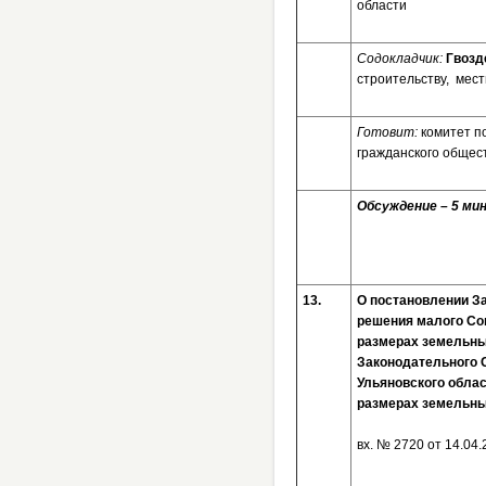
области
Содокладчик:
Гвозд
строительству, мес
Готовит:
комитет п
гражданского общес
Обсуждение – 5 мин
13.
О постановлении З
решения малого Со
размерах земельны
Законодательного 
Ульяновского облас
размерах земельны
вх. № 2720 от 14.04