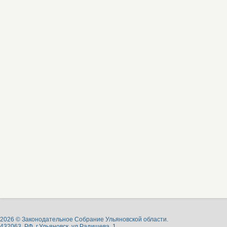
2026 © Законодательное Собрание Ульяновской области.
432063, РФ, г.Ульяновск, ул.Радищева, 1