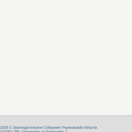
2026 © Законодательное Собрание Ульяновской области.
432063, РФ, г.Ульяновск, ул.Радищева, 1