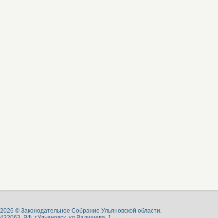
2026 © Законодательное Собрание Ульяновской области.
432063, РФ, г.Ульяновск, ул.Радищева, 1